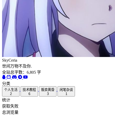
SkyCeria
世间万物不及你.
全站总字数：6,805 字
分类
个人生活
技术教程
贩卖黄昏
闲笔杂谈
2
6
3
1
统计
获取失败
总浏览量