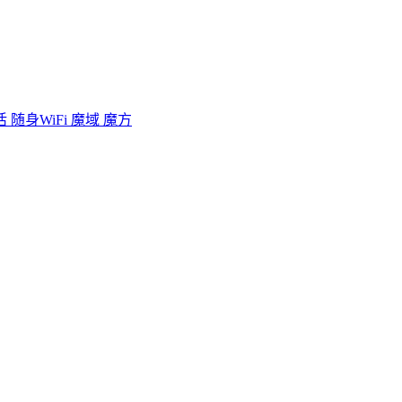
活
随身WiFi
魔域
魔方