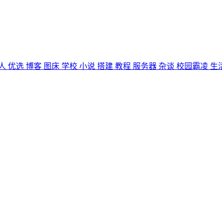
人
优选
博客
图床
学校
小说
搭建
教程
服务器
杂谈
校园霸凌
生