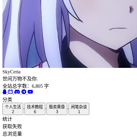
SkyCeria
世间万物不及你.
全站总字数：6,805 字
分类
个人生活
技术教程
贩卖黄昏
闲笔杂谈
2
6
3
1
统计
获取失败
总浏览量