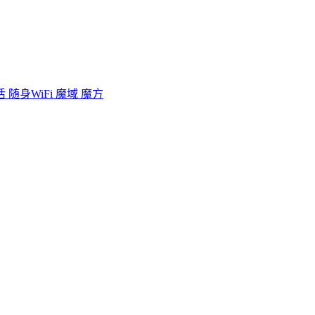
活
随身WiFi
魔域
魔方