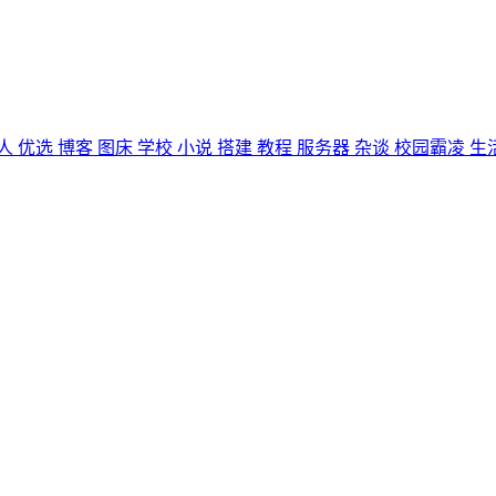
人
优选
博客
图床
学校
小说
搭建
教程
服务器
杂谈
校园霸凌
生