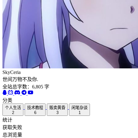
SkyCeria
世间万物不及你.
全站总字数：6,805 字
分类
个人生活
技术教程
贩卖黄昏
闲笔杂谈
2
6
3
1
统计
获取失败
总浏览量