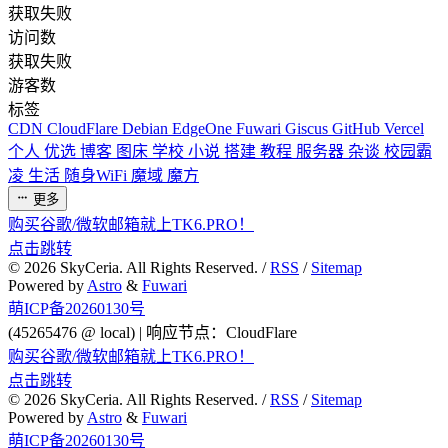
获取失败
访问数
获取失败
游客数
标签
CDN
CloudFlare
Debian
EdgeOne
Fuwari
Giscus
GitHub
Vercel
个人
优选
博客
图床
学校
小说
搭建
教程
服务器
杂谈
校园霸
凌
生活
随身WiFi
魔域
魔方
更多
购买谷歌/微软邮箱就上TK6.PRO！
点击跳转
©
2026
SkyCeria. All Rights Reserved. /
RSS
/
Sitemap
Powered by
Astro
&
Fuwari
萌ICP备20260130号
(45265476 @ local) | 响应节点：CloudFlare
购买谷歌/微软邮箱就上TK6.PRO！
点击跳转
©
2026
SkyCeria. All Rights Reserved. /
RSS
/
Sitemap
Powered by
Astro
&
Fuwari
萌ICP备20260130号