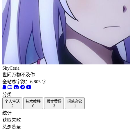
SkyCeria
世间万物不及你.
全站总字数：6,805 字
分类
个人生活
技术教程
贩卖黄昏
闲笔杂谈
2
6
3
1
统计
获取失败
总浏览量