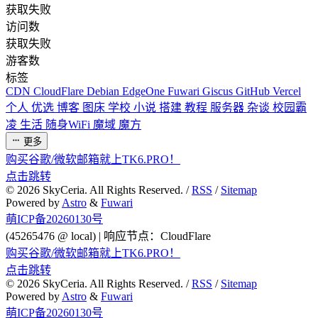
获取失败
访问数
获取失败
游客数
标签
CDN
CloudFlare
Debian
EdgeOne
Fuwari
Giscus
GitHub
Vercel
个人
优选
博客
图床
学校
小说
搭建
教程
服务器
杂谈
校园霸
凌
生活
随身WiFi
魔域
魔方
更多
购买谷歌/微软邮箱就上TK6.PRO！
点击跳转
©
2026
SkyCeria. All Rights Reserved. /
RSS
/
Sitemap
Powered by
Astro
&
Fuwari
萌ICP备20260130号
(45265476 @ local) | 响应节点：CloudFlare
购买谷歌/微软邮箱就上TK6.PRO！
点击跳转
©
2026
SkyCeria. All Rights Reserved. /
RSS
/
Sitemap
Powered by
Astro
&
Fuwari
萌ICP备20260130号