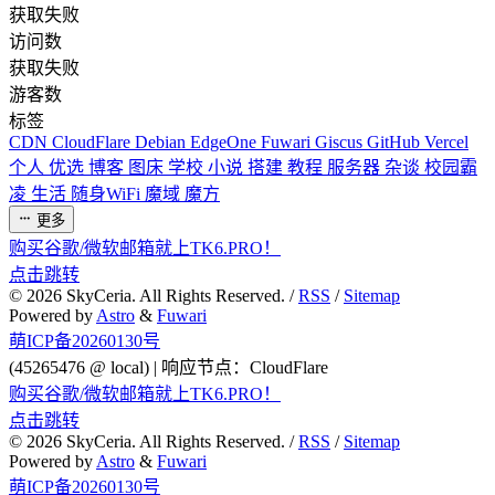
获取失败
访问数
获取失败
游客数
标签
CDN
CloudFlare
Debian
EdgeOne
Fuwari
Giscus
GitHub
Vercel
个人
优选
博客
图床
学校
小说
搭建
教程
服务器
杂谈
校园霸
凌
生活
随身WiFi
魔域
魔方
更多
购买谷歌/微软邮箱就上TK6.PRO！
点击跳转
©
2026
SkyCeria. All Rights Reserved. /
RSS
/
Sitemap
Powered by
Astro
&
Fuwari
萌ICP备20260130号
(45265476 @ local) | 响应节点：CloudFlare
购买谷歌/微软邮箱就上TK6.PRO！
点击跳转
©
2026
SkyCeria. All Rights Reserved. /
RSS
/
Sitemap
Powered by
Astro
&
Fuwari
萌ICP备20260130号