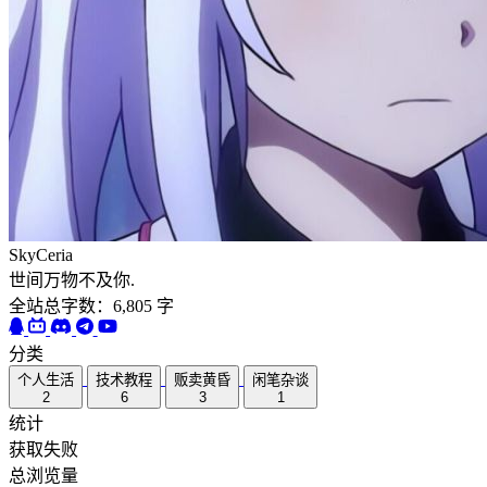
SkyCeria
世间万物不及你.
全站总字数：6,805 字
分类
个人生活
技术教程
贩卖黄昏
闲笔杂谈
2
6
3
1
统计
获取失败
总浏览量