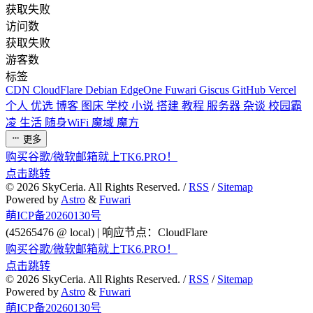
获取失败
访问数
获取失败
游客数
标签
CDN
CloudFlare
Debian
EdgeOne
Fuwari
Giscus
GitHub
Vercel
个人
优选
博客
图床
学校
小说
搭建
教程
服务器
杂谈
校园霸
凌
生活
随身WiFi
魔域
魔方
更多
购买谷歌/微软邮箱就上TK6.PRO！
点击跳转
©
2026
SkyCeria. All Rights Reserved. /
RSS
/
Sitemap
Powered by
Astro
&
Fuwari
萌ICP备20260130号
(45265476 @ local) | 响应节点：CloudFlare
购买谷歌/微软邮箱就上TK6.PRO！
点击跳转
©
2026
SkyCeria. All Rights Reserved. /
RSS
/
Sitemap
Powered by
Astro
&
Fuwari
萌ICP备20260130号