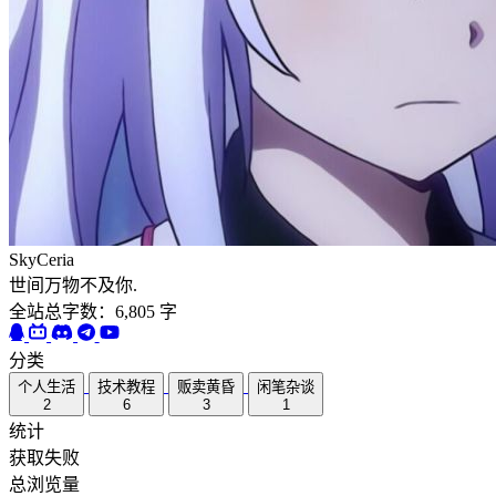
SkyCeria
世间万物不及你.
全站总字数：6,805 字
分类
个人生活
技术教程
贩卖黄昏
闲笔杂谈
2
6
3
1
统计
获取失败
总浏览量