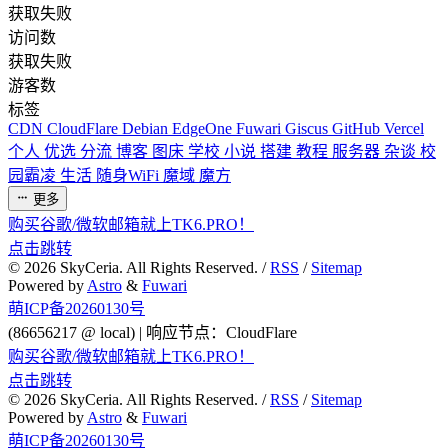
获取失败
访问数
获取失败
游客数
标签
CDN
CloudFlare
Debian
EdgeOne
Fuwari
Giscus
GitHub
Vercel
个人
优选
分流
博客
图床
学校
小说
搭建
教程
服务器
杂谈
校
园霸凌
生活
随身WiFi
魔域
魔方
更多
购买谷歌/微软邮箱就上TK6.PRO！
点击跳转
©
2026
SkyCeria. All Rights Reserved. /
RSS
/
Sitemap
Powered by
Astro
&
Fuwari
萌ICP备20260130号
(86656217 @ local) | 响应节点：CloudFlare
购买谷歌/微软邮箱就上TK6.PRO！
点击跳转
©
2026
SkyCeria. All Rights Reserved. /
RSS
/
Sitemap
Powered by
Astro
&
Fuwari
萌ICP备20260130号