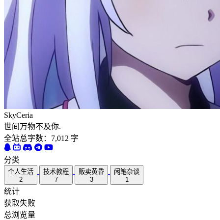
SkyCeria
世间万物不及你.
全站总字数：7,012 字
分类
个人生活
技术教程
贩卖黄昏
闲笔杂谈
2
7
3
1
统计
获取失败
总浏览量