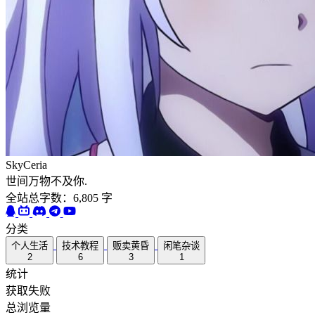
SkyCeria
世间万物不及你.
全站总字数：6,805 字
分类
个人生活
技术教程
贩卖黄昏
闲笔杂谈
2
6
3
1
统计
获取失败
总浏览量