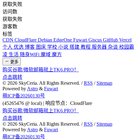
获取失败
访问数
获取失败
游客数
标签
CDN
CloudFlare
Debian
EdgeOne
Fuwari
Giscus
GitHub
Vercel
个人
优选
博客
图床
学校
小说
搭建
教程
服务器
杂谈
校园霸
凌
生活
随身WiFi
魔域
魔方
更多
购买谷歌/微软邮箱就上TK6.PRO！
点击跳转
©
2026
SkyCeria. All Rights Reserved. /
RSS
/
Sitemap
Powered by
Astro
&
Fuwari
萌ICP备20260130号
(45265476 @ local) | 响应节点：CloudFlare
购买谷歌/微软邮箱就上TK6.PRO！
点击跳转
©
2026
SkyCeria. All Rights Reserved. /
RSS
/
Sitemap
Powered by
Astro
&
Fuwari
萌ICP备20260130号