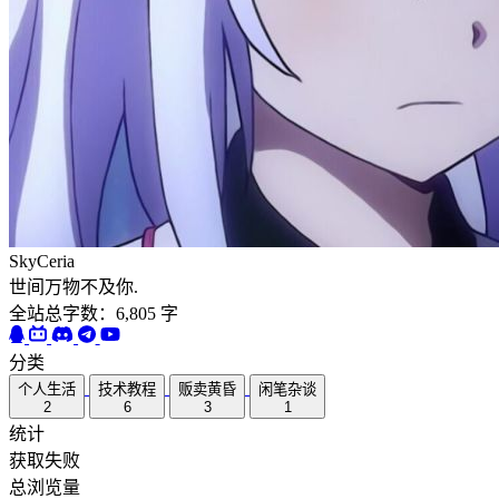
SkyCeria
世间万物不及你.
全站总字数：6,805 字
分类
个人生活
技术教程
贩卖黄昏
闲笔杂谈
2
6
3
1
统计
获取失败
总浏览量