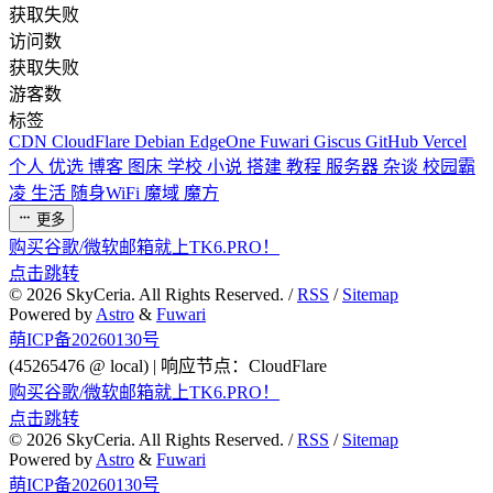
获取失败
访问数
获取失败
游客数
标签
CDN
CloudFlare
Debian
EdgeOne
Fuwari
Giscus
GitHub
Vercel
个人
优选
博客
图床
学校
小说
搭建
教程
服务器
杂谈
校园霸
凌
生活
随身WiFi
魔域
魔方
更多
购买谷歌/微软邮箱就上TK6.PRO！
点击跳转
©
2026
SkyCeria. All Rights Reserved. /
RSS
/
Sitemap
Powered by
Astro
&
Fuwari
萌ICP备20260130号
(45265476 @ local) | 响应节点：CloudFlare
购买谷歌/微软邮箱就上TK6.PRO！
点击跳转
©
2026
SkyCeria. All Rights Reserved. /
RSS
/
Sitemap
Powered by
Astro
&
Fuwari
萌ICP备20260130号