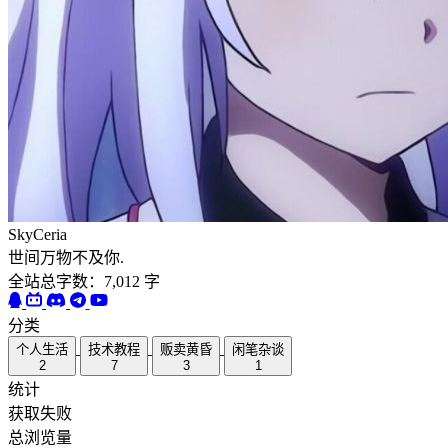
SkyCeria
世间万物不及你.
全站总字数：7,012 字
分类
个人生活
技术教程
贩卖黄昏
闲笔杂谈
2
7
3
1
统计
获取失败
总浏览量