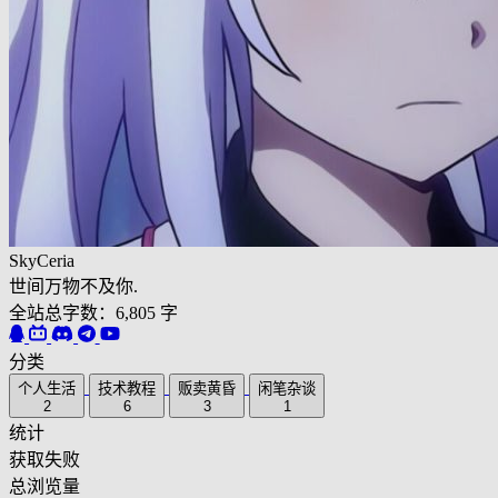
SkyCeria
世间万物不及你.
全站总字数：6,805 字
分类
个人生活
技术教程
贩卖黄昏
闲笔杂谈
2
6
3
1
统计
获取失败
总浏览量