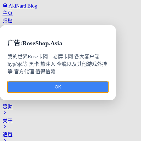
AkiNard Blog
主页
归档
友链
赞助
广告:RoseShop.Asia
关于
追番
我的世界Rose卡网—老牌卡网 各大客户端
hyp/bjd等 黑卡 热注入 全脱以及其他游戏外挂
主页
等 官方代理 值得信赖
归档
OK
友链
赞助
关于
追番