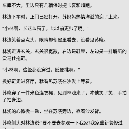
车库不大，里边只有几辆保时捷卡宴和超跑。
林浅下车时，正门已经打开。苏妈妈热情洋溢的迎了上来。
“小林啊，长这么高了，比以前更帅了呢。”
林浅笑着点点头，眼睛却朝屋里看去，没看见苏晓。
林浅走进玄关，玄关很宽敞，右边是鞋架，左边是一排崭新的
爱马仕拖鞋。
“小林啊，这些都没穿过，随便挑啊。”
换好鞋走进客厅，就看见苏晓在沙发上等着。
苏晓穿了一件米色连衣裙，见到林浅来了，冲他笑了笑，手拍
了拍身边。
林浅的心微微一动，坐在苏晓旁边，靠着沙发背。
苏晓侧头对林浅说:“要不要去参观一下我家?我家重新装修过